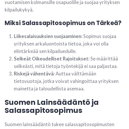
vuotamisen kolmansille osapuolille ja suojaa yrityksen
kilpailukykyä.
Miksi Salassapitosopimus on Tärkeä?
Liikesalaisuuksien suojaaminen:
Sopimus suojaa
yrityksen arkaluontoista tietoa, joka voi olla
elintärkeää sen kilpailuedulle.
Selkeät Oikeudelliset Rajoitukset:
Se määrittää
selkeästi, mitä tietoja työntekijä ei saa paljastaa.
Riskejä vähentävä:
Auttaa välttämään
tietovuotoja, jotka voivat vahingoittaa yrityksen
mainetta ja taloudellista asemaa.
Suomen Lainsäädäntö ja
Salassapitosopimus
Suomen lainsäädäntö tukee salassapitosopimusten