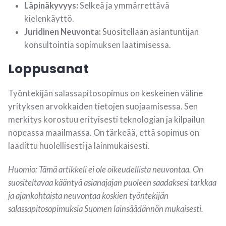
Läpinäkyvyys:
Selkeä ja ymmärrettävä
kielenkäyttö.
Juridinen Neuvonta:
Suositellaan asiantuntijan
konsultointia sopimuksen laatimisessa.
Loppusanat
Työntekijän salassapitosopimus on keskeinen väline
yrityksen arvokkaiden tietojen suojaamisessa. Sen
merkitys korostuu erityisesti teknologian ja kilpailun
nopeassa maailmassa. On tärkeää, että sopimus on
laadittu huolellisesti ja lainmukaisesti.
Huomio: Tämä artikkeli ei ole oikeudellista neuvontaa. On
suositeltavaa kääntyä asianajajan puoleen saadaksesi tarkkaa
ja ajankohtaista neuvontaa koskien työntekijän
salassapitosopimuksia Suomen lainsäädännön mukaisesti.