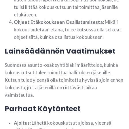
tulisi liittää kokouskutsuun tai toimittaa jäsenille
etukäteen.
Ohjeet Etäkokoukseen Osallistumisesta:
Mikäli
kokous pidetään etänä, tulee kutsussa olla selkeät
ohjeet siitä, kuinka osallistua kokoukseen.
Lainsäädännön Vaatimukset
Suomessa asunto-osakeyhtiölaki määrittelee, kuinka
kokouskutsut tulee toimittaa hallituksen jäsenille.
Kutsun tulee yleensä olla toimitettu hyvissä ajoin ennen
kokousta, jotta jäsenillä on riittävästi aikaa
valmistautua.
Parhaat Käytänteet
Ajoitus:
Lähetä kokouskutsut ajoissa, yleensä