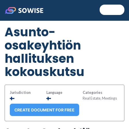
Skip
MENU
+
EXP
COL
to
Sowise
content
Asunto-
osakeyhtiön
hallituksen
kokouskutsu
Jurisdiction
Language
Categories
Real Estate, Meetings
CREATE DOCUMENT FOR FREE