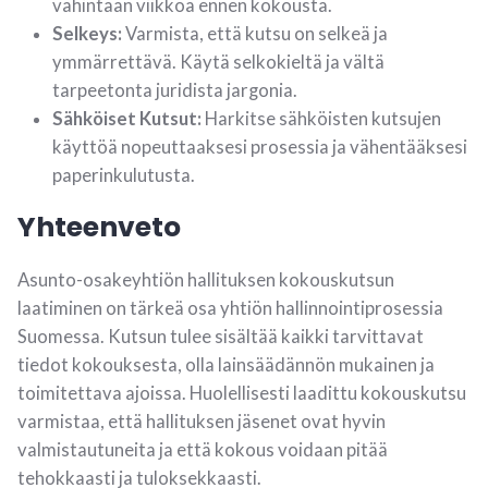
vähintään viikkoa ennen kokousta.
Selkeys:
Varmista, että kutsu on selkeä ja
ymmärrettävä. Käytä selkokieltä ja vältä
tarpeetonta juridista jargonia.
Sähköiset Kutsut:
Harkitse sähköisten kutsujen
käyttöä nopeuttaaksesi prosessia ja vähentääksesi
paperinkulutusta.
Yhteenveto
Asunto-osakeyhtiön hallituksen kokouskutsun
laatiminen on tärkeä osa yhtiön hallinnointiprosessia
Suomessa. Kutsun tulee sisältää kaikki tarvittavat
tiedot kokouksesta, olla lainsäädännön mukainen ja
toimitettava ajoissa. Huolellisesti laadittu kokouskutsu
varmistaa, että hallituksen jäsenet ovat hyvin
valmistautuneita ja että kokous voidaan pitää
tehokkaasti ja tuloksekkaasti.