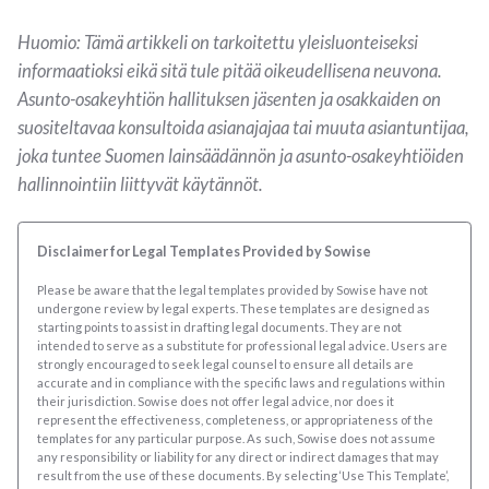
Huomio: Tämä artikkeli on tarkoitettu yleisluonteiseksi
informaatioksi eikä sitä tule pitää oikeudellisena neuvona.
Asunto-osakeyhtiön hallituksen jäsenten ja osakkaiden on
suositeltavaa konsultoida asianajajaa tai muuta asiantuntijaa,
joka tuntee Suomen lainsäädännön ja asunto-osakeyhtiöiden
hallinnointiin liittyvät käytännöt.
Disclaimer for Legal Templates Provided by Sowise
Please be aware that the legal templates provided by Sowise have not
undergone review by legal experts. These templates are designed as
starting points to assist in drafting legal documents. They are not
intended to serve as a substitute for professional legal advice. Users are
strongly encouraged to seek legal counsel to ensure all details are
accurate and in compliance with the specific laws and regulations within
their jurisdiction. Sowise does not offer legal advice, nor does it
represent the effectiveness, completeness, or appropriateness of the
templates for any particular purpose. As such, Sowise does not assume
any responsibility or liability for any direct or indirect damages that may
result from the use of these documents. By selecting ‘Use This Template’,