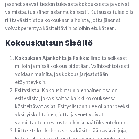
jäsenet saavat tiedon tulevasta kokouksesta ja voivat
valmistautua siihen asianmukaisesti. Kutsussa tulee olla
riittävästi tietoa kokouksen aiheista, jotta jäsenet
voivat perehtyä käsiteltäviin asioihin etukäteen.
Kokouskutsun Sisältö
Kokouksen Ajankohta ja Paikka:
Ilmoita selkeästi,
milloin ja missä kokous pidetään. Vaihtoehtoisesti
voidaan mainita, jos kokous järjestetään
etäyhteyksin.
Esityslista:
Kokouskutsun olennainen osa on
esityslista, joka sisältää kaikki kokouksessa
käsiteltävät asiat. Esityslistan tulee olla tarpeeksi
yksityiskohtainen, jotta jäsenet voivat
valmistautua keskusteluihin ja päätöksentekoon.
Liitteet:
Jos kokouksessa käsitellään asiakirjoja,
kuten talousraportteja tai sopimusluonnoksia, ne