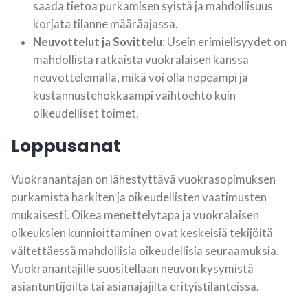
saada tietoa purkamisen syistä ja mahdollisuus
korjata tilanne määräajassa.
Neuvottelut ja Sovittelu
: Usein erimielisyydet on
mahdollista ratkaista vuokralaisen kanssa
neuvottelemalla, mikä voi olla nopeampi ja
kustannustehokkaampi vaihtoehto kuin
oikeudelliset toimet.
Loppusanat
Vuokranantajan on lähestyttävä vuokrasopimuksen
purkamista harkiten ja oikeudellisten vaatimusten
mukaisesti. Oikea menettelytapa ja vuokralaisen
oikeuksien kunnioittaminen ovat keskeisiä tekijöitä
vältettäessä mahdollisia oikeudellisia seuraamuksia.
Vuokranantajille suositellaan neuvon kysymistä
asiantuntijoilta tai asianajajilta erityistilanteissa.