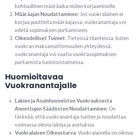
kohtuullinen määräaika niiden korjaamiselle.
Määräajan Noudattaminen
: Jos vuokralainen ei
korjaa puutteita määräajassa, vuokranantaja voi
edetä sopimuksen purkamiseen.
Oikeudelliset Toimet
: Tietyissä tilanteissa, kuten
vuokran maksamattomuuden yhteydessä,
vuokranantaja voi vaatia vuokrasopimuksen
purkamista tuomioistuimessa.
Huomioitavaa
Vuokranantajalle
Lakien ja Asuinhuoneiston Vuokrauksesta
Annettujen Säädösten Noudattaminen
: On
tärkeää, että vuokranantaja tuntee ja noudattaa
voimassa olevia lakeja ja asetuksia.
Vuokralaisen Oikeusturva
: Vuokralaisella on oikeus