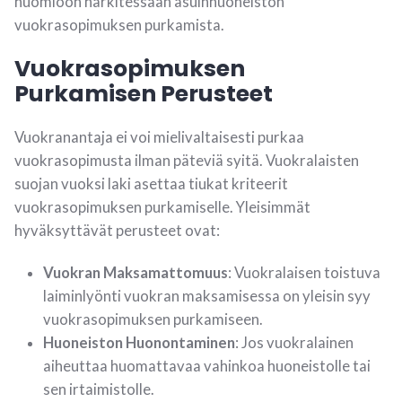
huomioon harkitessaan asuinhuoneiston
vuokrasopimuksen purkamista.
Vuokrasopimuksen
Purkamisen Perusteet
Vuokranantaja ei voi mielivaltaisesti purkaa
vuokrasopimusta ilman päteviä syitä. Vuokralaisten
suojan vuoksi laki asettaa tiukat kriteerit
vuokrasopimuksen purkamiselle. Yleisimmät
hyväksyttävät perusteet ovat:
Vuokran Maksamattomuus
: Vuokralaisen toistuva
laiminlyönti vuokran maksamisessa on yleisin syy
vuokrasopimuksen purkamiseen.
Huoneiston Huonontaminen
: Jos vuokralainen
aiheuttaa huomattavaa vahinkoa huoneistolle tai
sen irtaimistolle.