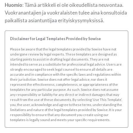
Huomio
: Tämä artikkeli ei ole oikeudellista neuvontaa.
Vuokranantajien ja vuokralaisten tulee aina konsultoida
paikallista asiantuntijaa erityiskysymyksissä.
Disclaimer for Legal Templates Provided by Sowise
Please be aware that the legal templates provided by Sowise have not
undergone review by legal experts. These templates are designed as
starting points to assist in drafting legal documents. They are not
intended to serve as a substitute for professional legal advice. Users are
strongly encouraged to seek legal counsel to ensure all details are
accurate and in compliance with the specific laws and regulations within
their jurisdiction. Sowise does not offer legal advice, nor does it
represent the effectiveness, completeness, or appropriateness of the
templates for any particular purpose. As such, Sowise does not assume
any responsibility or liability for any direct or indirect damages that may
result from the use of these documents. By selecting ‘Use This Template’,
you, the user, acknowledge and agree to these terms, understanding the
limitations and nature of the legal templates provided by Sowise. It is your
responsibility to ensure that any document you create using our
templates is legally sound and meets your specific requirements.