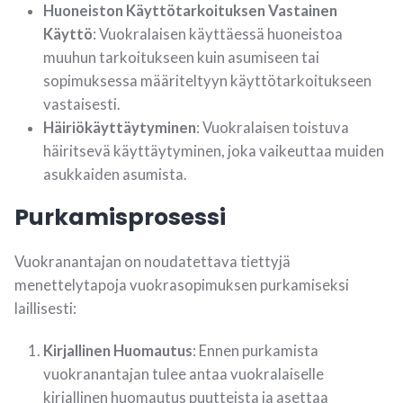
Huoneiston Käyttötarkoituksen Vastainen
Käyttö
: Vuokralaisen käyttäessä huoneistoa
muuhun tarkoitukseen kuin asumiseen tai
sopimuksessa määriteltyyn käyttötarkoitukseen
vastaisesti.
Häiriökäyttäytyminen
: Vuokralaisen toistuva
häiritsevä käyttäytyminen, joka vaikeuttaa muiden
asukkaiden asumista.
Purkamisprosessi
Vuokranantajan on noudatettava tiettyjä
menettelytapoja vuokrasopimuksen purkamiseksi
laillisesti:
Kirjallinen Huomautus
: Ennen purkamista
vuokranantajan tulee antaa vuokralaiselle
kirjallinen huomautus puutteista ja asettaa