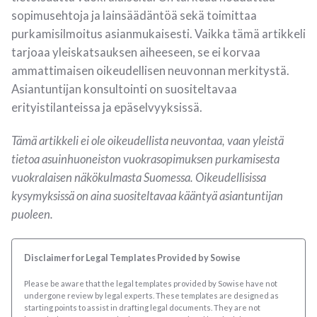
sopimusehtoja ja lainsäädäntöä sekä toimittaa
purkamisilmoitus asianmukaisesti. Vaikka tämä artikkeli
tarjoaa yleiskatsauksen aiheeseen, se ei korvaa
ammattimaisen oikeudellisen neuvonnan merkitystä.
Asiantuntijan konsultointi on suositeltavaa
erityistilanteissa ja epäselvyyksissä.
Tämä artikkeli ei ole oikeudellista neuvontaa, vaan yleistä
tietoa asuinhuoneiston vuokrasopimuksen purkamisesta
vuokralaisen näkökulmasta Suomessa. Oikeudellisissa
kysymyksissä on aina suositeltavaa kääntyä asiantuntijan
puoleen.
Disclaimer for Legal Templates Provided by Sowise
Please be aware that the legal templates provided by Sowise have not
undergone review by legal experts. These templates are designed as
starting points to assist in drafting legal documents. They are not