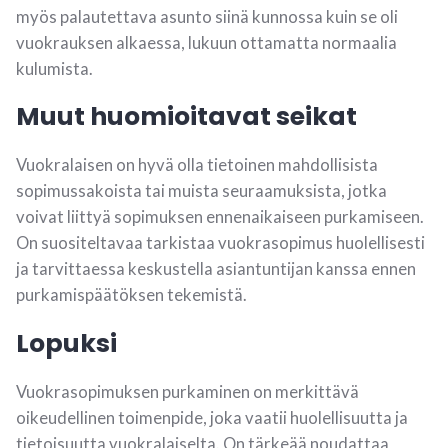
myös palautettava asunto siinä kunnossa kuin se oli
vuokrauksen alkaessa, lukuun ottamatta normaalia
kulumista.
Muut huomioitavat seikat
Vuokralaisen on hyvä olla tietoinen mahdollisista
sopimussakoista tai muista seuraamuksista, jotka
voivat liittyä sopimuksen ennenaikaiseen purkamiseen.
On suositeltavaa tarkistaa vuokrasopimus huolellisesti
ja tarvittaessa keskustella asiantuntijan kanssa ennen
purkamispäätöksen tekemistä.
Lopuksi
Vuokrasopimuksen purkaminen on merkittävä
oikeudellinen toimenpide, joka vaatii huolellisuutta ja
tietoisuutta vuokralaiselta. On tärkeää noudattaa