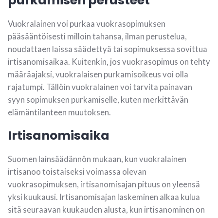
purkamisen perusteet
Vuokralainen voi purkaa vuokrasopimuksen
pääsääntöisesti milloin tahansa, ilman perustelua,
noudattaen laissa säädettyä tai sopimuksessa sovittua
irtisanomisaikaa. Kuitenkin, jos vuokrasopimus on tehty
määräajaksi, vuokralaisen purkamisoikeus voi olla
rajatumpi. Tällöin vuokralainen voi tarvita painavan
syyn sopimuksen purkamiselle, kuten merkittävän
elämäntilanteen muutoksen.
Irtisanomisaika
Suomen lainsäädännön mukaan, kun vuokralainen
irtisanoo toistaiseksi voimassa olevan
vuokrasopimuksen, irtisanomisajan pituus on yleensä
yksi kuukausi. Irtisanomisajan laskeminen alkaa kulua
sitä seuraavan kuukauden alusta, kun irtisanominen on