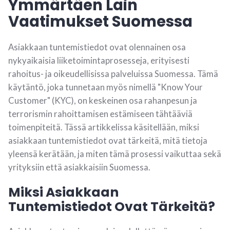
Ymmärtäen Lain
Vaatimukset Suomessa
Asiakkaan tuntemistiedot ovat olennainen osa
nykyaikaisia liiketoimintaprosesseja, erityisesti
rahoitus- ja oikeudellisissa palveluissa Suomessa. Tämä
käytäntö, joka tunnetaan myös nimellä "Know Your
Customer" (KYC), on keskeinen osa rahanpesun ja
terrorismin rahoittamisen estämiseen tähtääviä
toimenpiteitä. Tässä artikkelissa käsitellään, miksi
asiakkaan tuntemistiedot ovat tärkeitä, mitä tietoja
yleensä kerätään, ja miten tämä prosessi vaikuttaa sekä
yrityksiin että asiakkaisiin Suomessa.
Miksi Asiakkaan
Tuntemistiedot Ovat Tärkeitä?