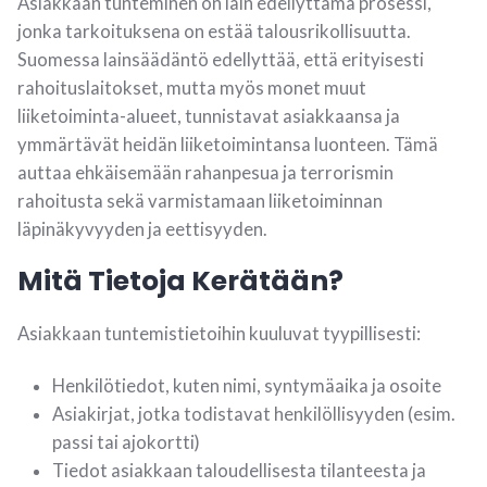
Asiakkaan tunteminen on lain edellyttämä prosessi,
jonka tarkoituksena on estää talousrikollisuutta.
Suomessa lainsäädäntö edellyttää, että erityisesti
rahoituslaitokset, mutta myös monet muut
liiketoiminta-alueet, tunnistavat asiakkaansa ja
ymmärtävät heidän liiketoimintansa luonteen. Tämä
auttaa ehkäisemään rahanpesua ja terrorismin
rahoitusta sekä varmistamaan liiketoiminnan
läpinäkyvyyden ja eettisyyden.
Mitä Tietoja Kerätään?
Asiakkaan tuntemistietoihin kuuluvat tyypillisesti:
Henkilötiedot, kuten nimi, syntymäaika ja osoite
Asiakirjat, jotka todistavat henkilöllisyyden (esim.
passi tai ajokortti)
Tiedot asiakkaan taloudellisesta tilanteesta ja