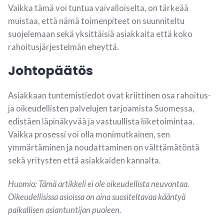
Vaikka tämä voi tuntua vaivalloiselta, on tärkeää
muistaa, että nämä toimenpiteet on suunniteltu
suojelemaan sekä yksittäisiä asiakkaita että koko
rahoitusjärjestelmän eheyttä.
Johtopäätös
Asiakkaan tuntemistiedot ovat kriittinen osa rahoitus-
ja oikeudellisten palvelujen tarjoamista Suomessa,
edistäen läpinäkyvää ja vastuullista liiketoimintaa.
Vaikka prosessi voi olla monimutkainen, sen
ymmärtäminen ja noudattaminen on välttämätöntä
sekä yritysten että asiakkaiden kannalta.
Huomio: Tämä artikkeli ei ole oikeudellista neuvontaa.
Oikeudellisissa asioissa on aina suositeltavaa kääntyä
paikallisen asiantuntijan puoleen.