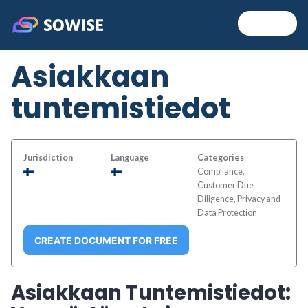
Skip
MENU
+
EXP
COL
to
Sowise
content
Asiakkaan
tuntemistiedot
Jurisdiction
Language
Categories
Compliance,
Customer Due
Diligence, Privacy and
Data Protection
CREATE DOCUMENT FOR FREE
Asiakkaan Tuntemistiedot: