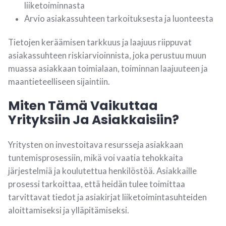
liiketoiminnasta
Arvio asiakassuhteen tarkoituksesta ja luonteesta
Tietojen keräämisen tarkkuus ja laajuus riippuvat
asiakassuhteen riskiarvioinnista, joka perustuu muun
muassa asiakkaan toimialaan, toiminnan laajuuteen ja
maantieteelliseen sijaintiin.
Miten Tämä Vaikuttaa
Yrityksiin Ja Asiakkaisiin?
Yritysten on investoitava resursseja asiakkaan
tuntemisprosessiin, mikä voi vaatia tehokkaita
järjestelmiä ja koulutettua henkilöstöä. Asiakkaille
prosessi tarkoittaa, että heidän tulee toimittaa
tarvittavat tiedot ja asiakirjat liiketoimintasuhteiden
aloittamiseksi ja ylläpitämiseksi.