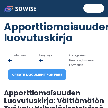
Skip
MENU
+
EXP
COL
to
Sowise
content
Apporttiomaisuude
luovutuskirja
Jurisdiction
Language
Categories
Business, Business
Formation
CREATE DOCUMENT FOR FREE
Apporttiomaisuuden
Luovutuskirja: Välttämätön