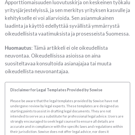
Apporttiomaisuuden luovutuskirja on keskeinen työkalu
yritysjärjestelyissä, ja sen merkitys yrityksen kasvulle ja
kehitykselle ei voi aliarvioida. Sen asianmukainen
laadinta ja käyttö edellyttää syvällistä ymmärrystä
oikeudellisista vaatimuksista ja prosesseista Suomessa.
Huomautus
: Tämä artikkeli ei ole oikeudellista
neuvontaa. Oikeudellisissa asioissa on aina
suositeltavaa konsultoida asianajajaa tai muuta
oikeudellista neuvonantajaa.
Disclaimer for Legal Templates Provided by Sowise
Please be aware that the legal templates provided by Sowise have not
undergone review by legal experts. These templates are designed as
starting points to assist in drafting legal documents. They are not
intended to serve as a substitute for professional legal advice. Users are
strongly encouraged to seek legal counsel to ensure all details are
accurate and in compliance with the specific laws and regulations within
their jurisdiction. Sowise does not offer legal advice, nor does it