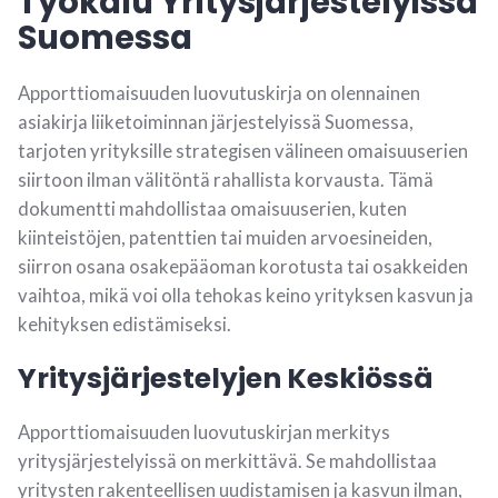
Työkalu Yritysjärjestelyissä
Suomessa
Apporttiomaisuuden luovutuskirja on olennainen
asiakirja liiketoiminnan järjestelyissä Suomessa,
tarjoten yrityksille strategisen välineen omaisuuserien
siirtoon ilman välitöntä rahallista korvausta. Tämä
dokumentti mahdollistaa omaisuuserien, kuten
kiinteistöjen, patenttien tai muiden arvoesineiden,
siirron osana osakepääoman korotusta tai osakkeiden
vaihtoa, mikä voi olla tehokas keino yrityksen kasvun ja
kehityksen edistämiseksi.
Yritysjärjestelyjen Keskiössä
Apporttiomaisuuden luovutuskirjan merkitys
yritysjärjestelyissä on merkittävä. Se mahdollistaa
yritysten rakenteellisen uudistamisen ja kasvun ilman,