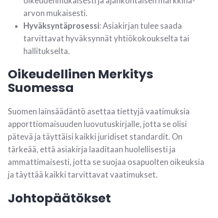
oikeudenmukaisesti ja ajankohtaisen markkina-
arvon mukaisesti.
Hyväksyntäprosessi
: Asiakirjan tulee saada
tarvittavat hyväksynnät yhtiökokoukselta tai
hallitukselta.
Oikeudellinen Merkitys
Suomessa
Suomen lainsäädäntö asettaa tiettyjä vaatimuksia
apporttiomaisuuden luovutuskirjalle, jotta se olisi
pätevä ja täyttäisi kaikki juridiset standardit. On
tärkeää, että asiakirja laaditaan huolellisesti ja
ammattimaisesti, jotta se suojaa osapuolten oikeuksia
ja täyttää kaikki tarvittavat vaatimukset.
Johtopäätökset