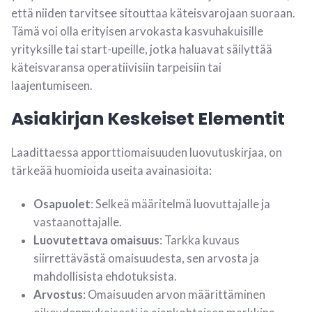
että niiden tarvitsee sitouttaa käteisvarojaan suoraan.
Tämä voi olla erityisen arvokasta kasvuhakuisille
yrityksille tai start-upeille, jotka haluavat säilyttää
käteisvaransa operatiivisiin tarpeisiin tai
laajentumiseen.
Asiakirjan Keskeiset Elementit
Laadittaessa apporttiomaisuuden luovutuskirjaa, on
tärkeää huomioida useita avainasioita:
Osapuolet
: Selkeä määritelmä luovuttajalle ja
vastaanottajalle.
Luovutettava omaisuus
: Tarkka kuvaus
siirrettävästä omaisuudesta, sen arvosta ja
mahdollisista ehdotuksista.
Arvostus
: Omaisuuden arvon määrittäminen