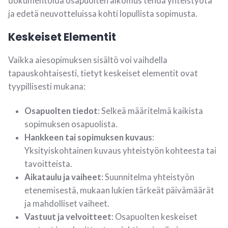
dokumentoida osapuolten aikomus tehdä yhteistyötä
ja edetä neuvotteluissa kohti lopullista sopimusta.
Keskeiset Elementit
Vaikka aiesopimuksen sisältö voi vaihdella
tapauskohtaisesti, tietyt keskeiset elementit ovat
tyypillisesti mukana:
Osapuolten tiedot
: Selkeä määritelmä kaikista
sopimuksen osapuolista.
Hankkeen tai sopimuksen kuvaus
:
Yksityiskohtainen kuvaus yhteistyön kohteesta tai
tavoitteista.
Aikataulu ja vaiheet
: Suunnitelma yhteistyön
etenemisestä, mukaan lukien tärkeät päivämäärät
ja mahdolliset vaiheet.
Vastuut ja velvoitteet
: Osapuolten keskeiset