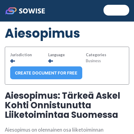
Skip
MENU
+
EXP
COL
to
Sowise
content
Aiesopimus
Jurisdiction
Language
Categories
Business
CREATE DOCUMENT FOR FREE
Aiesopimus: Tärkeä Askel
Kohti Onnistunutta
Liiketoimintaa Suomessa
Aiesopimus on olennainen osa liiketoiminnan