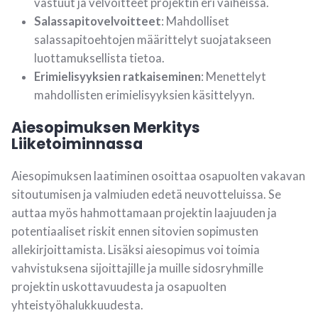
vastuut ja velvoitteet projektin eri vaiheissa.
Salassapitovelvoitteet
: Mahdolliset
salassapitoehtojen määrittelyt suojatakseen
luottamuksellista tietoa.
Erimielisyyksien ratkaiseminen
: Menettelyt
mahdollisten erimielisyyksien käsittelyyn.
Aiesopimuksen Merkitys
Liiketoiminnassa
Aiesopimuksen laatiminen osoittaa osapuolten vakavan
sitoutumisen ja valmiuden edetä neuvotteluissa. Se
auttaa myös hahmottamaan projektin laajuuden ja
potentiaaliset riskit ennen sitovien sopimusten
allekirjoittamista. Lisäksi aiesopimus voi toimia
vahvistuksena sijoittajille ja muille sidosryhmille
projektin uskottavuudesta ja osapuolten
yhteistyöhalukkuudesta.