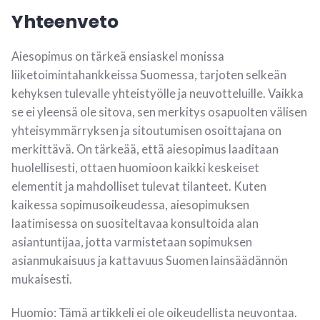
Yhteenveto
Aiesopimus on tärkeä ensiaskel monissa
liiketoimintahankkeissa Suomessa, tarjoten selkeän
kehyksen tulevalle yhteistyölle ja neuvotteluille. Vaikka
se ei yleensä ole sitova, sen merkitys osapuolten välisen
yhteisymmärryksen ja sitoutumisen osoittajana on
merkittävä. On tärkeää, että aiesopimus laaditaan
huolellisesti, ottaen huomioon kaikki keskeiset
elementit ja mahdolliset tulevat tilanteet. Kuten
kaikessa sopimusoikeudessa, aiesopimuksen
laatimisessa on suositeltavaa konsultoida alan
asiantuntijaa, jotta varmistetaan sopimuksen
asianmukaisuus ja kattavuus Suomen lainsäädännön
mukaisesti.
Huomio: Tämä artikkeli ei ole oikeudellista neuvontaa.