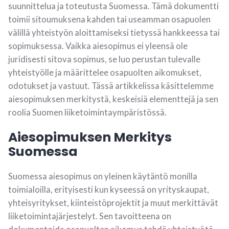
suunnittelua ja toteutusta Suomessa. Tämä dokumentti
toimii sitoumuksena kahden tai useamman osapuolen
välillä yhteistyön aloittamiseksi tietyssä hankkeessa tai
sopimuksessa. Vaikka aiesopimus ei yleensä ole
juridisesti sitova sopimus, se luo perustan tulevalle
yhteistyölle ja määrittelee osapuolten aikomukset,
odotukset ja vastuut. Tässä artikkelissa käsittelemme
aiesopimuksen merkitystä, keskeisiä elementtejä ja sen
roolia Suomen liiketoimintaympäristössä.
Aiesopimuksen Merkitys
Suomessa
Suomessa aiesopimus on yleinen käytäntö monilla
toimialoilla, erityisesti kun kyseessä on yrityskaupat,
yhteisyritykset, kiinteistöprojektit ja muut merkittävät
liiketoimintajärjestelyt. Sen tavoitteena on