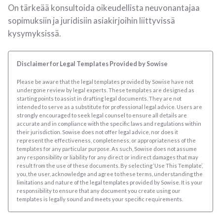
On tärkeää konsultoida oikeudellista neuvonantajaa
sopimuksiin ja juridisiin asiakirjoihin liittyvissä
kysymyksissä.
Disclaimer for Legal Templates Provided by Sowise
Please be aware that the legal templates provided by Sowise have not
undergone review by legal experts. These templates are designed as
starting points to assist in drafting legal documents. They are not
intended to serve as a substitute for professional legal advice. Users are
strongly encouraged to seek legal counsel to ensure all details are
accurate and in compliance with the specific laws and regulations within
their jurisdiction. Sowise does not offer legal advice, nor does it
represent the effectiveness, completeness, or appropriateness of the
templates for any particular purpose. As such, Sowise does not assume
any responsibility or liability for any direct or indirect damages that may
result from the use of these documents. By selecting ‘Use This Template’,
you, the user, acknowledge and agree to these terms, understanding the
limitations and nature of the legal templates provided by Sowise. It is your
responsibility to ensure that any document you create using our
templates is legally sound and meets your specific requirements.